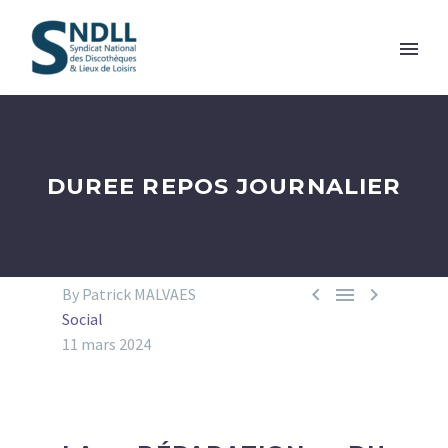
DUREE REPOS JOURNALIER



By Patrick MALVAES
Social
11 mars 2024